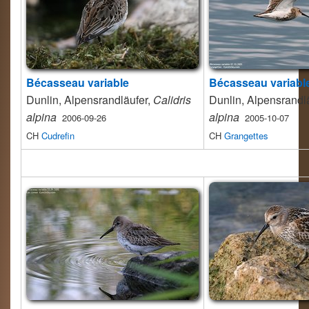
Bécasseau variable
Bécasseau variabl
Dunlin, Alpensrandläufer,
Calidris
Dunlin, Alpensrandl
alpina
alpina
2006-09-26
2005-10-07
CH
Cudrefin
CH
Grangettes