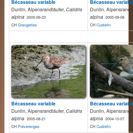
Bécasseau variable
Bécasseau variabl
Dunlin, Alpensrandläufer,
Calidris
Dunlin, Alpensrandl
alpina
alpina
2005-09-23
2005-09-08
CH
Grangettes
CH
Cudrefin
Bécasseau variable
Bécasseau variabl
Dunlin, Alpensrandläufer,
Calidris
Dunlin, Alpensrandl
alpina
alpina
2005-08-21
2004-10-07
CH
Préverenges
CH
Cudrefin