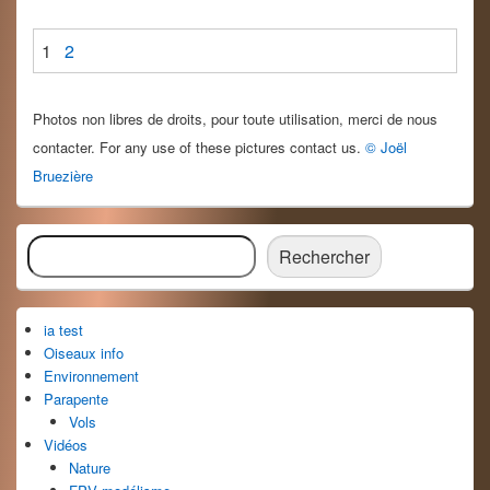
1
2
Photos non libres de droits, pour toute utilisation, merci de nous
contacter. For any use of these pictures contact us.
© Joël
Bruezière
Zone
Rechercher
principale
Rechercher
de
widget
pour
ia test
la
barre
Oiseaux info
latérale
Environnement
Parapente
Vols
Vidéos
Nature