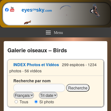
eyes
sky
ON
.com
Menu
Galerie oiseaux – Birds
INDEX Photos et Vidéos
299 espèces - 1234
photos - 56 vidéos
Recherche par nom
Tous
Si photo