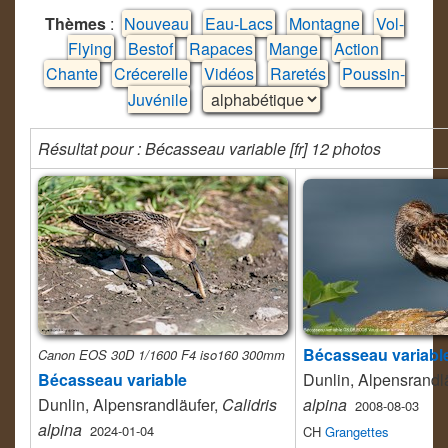
Thèmes
:
Nouveau
Eau-Lacs
Montagne
Vol-
Flying
Bestof
Rapaces
Mange
Action
Chante
Crécerelle
Vidéos
Raretés
Poussin-
Juvénile
Résultat pour : Bécasseau variable [fr] 12 photos
Bécasseau variabl
Canon EOS 30D 1/1600 F4 iso160 300mm
Bécasseau variable
Dunlin, Alpensrandl
Dunlin, Alpensrandläufer,
Calidris
alpina
2008-08-03
alpina
2024-01-04
CH
Grangettes