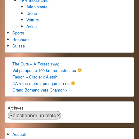
FPV modélisme
Aile volante
Drone
Voiture
Avion
Sports
Brochure
Suisse
The Cure – A Forest 1992
Vol parapente 100 km remastérisée
Fiesch – Glacier d’Aletsh
l’iA vous mets « presque » à nu
Grand Bornand vers Chamonix
Archives
Accueil