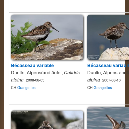
Bécasseau variable
Bécasseau variabl
Dunlin, Alpensrandläufer,
Calidris
Dunlin, Alpensrandl
alpina
alpina
2008-08-03
2007-08-10
CH
Grangettes
CH
Grangettes