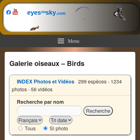
eyes
sky
ON
.com
Menu
Galerie oiseaux – Birds
INDEX Photos et Vidéos
299 espèces - 1234
photos - 56 vidéos
Recherche par nom
Tous
Si photo