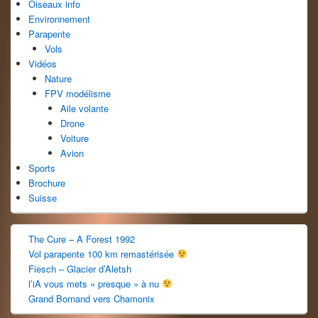
barre
Oiseaux info
latérale
Environnement
Parapente
Vols
Vidéos
Nature
FPV modélisme
Aile volante
Drone
Voiture
Avion
Sports
Brochure
Suisse
The Cure – A Forest 1992
Vol parapente 100 km remastérisée
Fiesch – Glacier d’Aletsh
l’iA vous mets « presque » à nu
Grand Bornand vers Chamonix