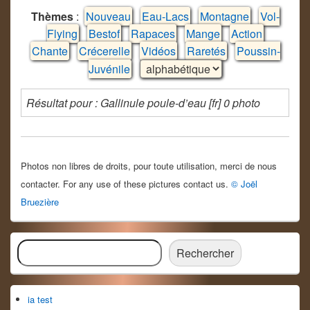
Thèmes
:
Nouveau
Eau-Lacs
Montagne
Vol-
Flying
Bestof
Rapaces
Mange
Action
Chante
Crécerelle
Vidéos
Raretés
Poussin-
Juvénile
Résultat pour : Gallinule poule-d’eau [fr] 0 photo
Photos non libres de droits, pour toute utilisation, merci de nous
contacter. For any use of these pictures contact us.
© Joël
Bruezière
Zone
Rechercher
principale
Rechercher
de
widget
pour
ia test
la