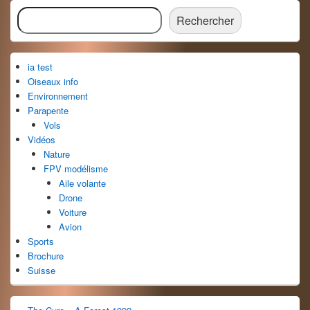
Zone
Rechercher
principale
Rechercher
de
widget
pour
ia test
la
barre
Oiseaux info
latérale
Environnement
Parapente
Vols
Vidéos
Nature
FPV modélisme
Aile volante
Drone
Voiture
Avion
Sports
Brochure
Suisse