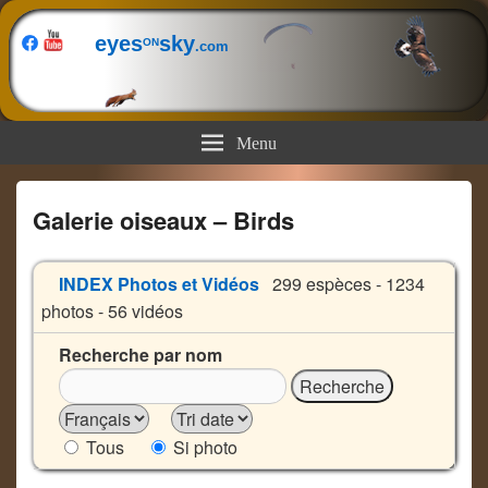
eyes
sky
ON
.com
Menu
Galerie oiseaux – Birds
INDEX Photos et Vidéos
299 espèces - 1234
photos - 56 vidéos
Recherche par nom
Tous
Si photo