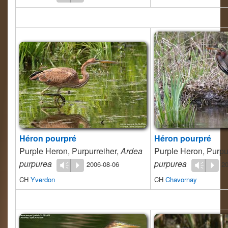
Héron pourpré
Héron pourpré
Purple Heron, Purpurreiher,
Ardea
Purple Heron, Purpu
purpurea
purpurea
2006-08-06
20
Vm
P
Vm
P
CH
Yverdon
CH
Chavornay