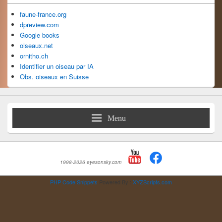
faune-france.org
dpreview.com
Google books
oiseaux.net
ornitho.ch
Identifier un oiseau par IA
Obs. oiseaux en Suisse
Menu
1998-2026 eyesonsky.com
PHP Code Snippets
Powered By :
XYZScripts.com