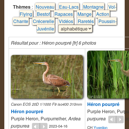
Thèmes
:
Nouveau
Eau-Lacs
Montagne
Vol-
Flying
Bestof
Rapaces
Mange
Action
Chante
Crécerelle
Vidéos
Raretés
Poussin-
Juvénile
Résultat pour : Héron pourpré [fr] 6 photos
Héron pourpré
Canon EOS 20D 1/1000 F9 iso400 310mm
Héron pourpré
Purple Heron, Purpu
Purple Heron, Purpurreiher,
Ardea
purpurea
20
Vm
P
purpurea
2023-04-16
Vm
P
CH
Yverdon