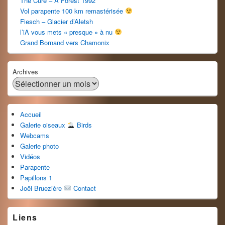
The Cure – A Forest 1992
Vol parapente 100 km remastérisée
Fiesch – Glacier d’Aletsh
l’iA vous mets « presque » à nu
Grand Bornand vers Chamonix
Archives
Accueil
Galerie oiseaux
Birds
Webcams
Galerie photo
Vidéos
Parapente
Papillons 1
Joël Bruezière
Contact
Liens