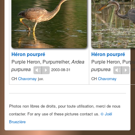
Héron pourpré
Héron pourpré
Purple Heron, Purpurreiher,
Ardea
Purple Heron, Purpu
purpurea
purpurea
2003-08-31
20
Vm
P
Vm
P
CH
Chavornay
juv.
CH
Chavornay
Photos non libres de droits, pour toute utilisation, merci de nous
contacter. For any use of these pictures contact us.
© Joël
Bruezière