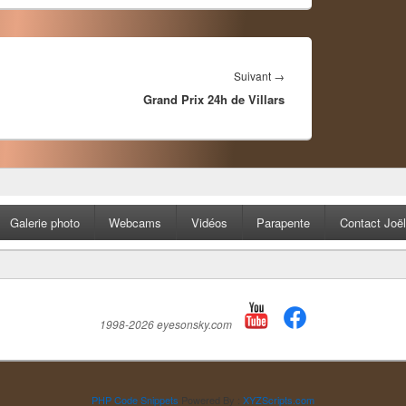
Article
Suivant
→
Grand Prix 24h de Villars
suivant :
Galerie photo
Webcams
Vidéos
Parapente
Contact Joël
1998-2026 eyesonsky.com
PHP Code Snippets
Powered By :
XYZScripts.com