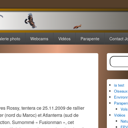
lerie photo
Webcams
Vidéos
Parapente
Contact J
Zone
Recherche
principale
de
widget
pour
la
ia test
barre
Oiseaux 
latérale
Environ
Parapen
es Rossy, tentera ce 25.11.2009 de rallier
Vols
er (nord du Maroc) et Atlanterra (sud de
Vidéos
Natu
action. Surnommé « Fusionman », cet
FPV