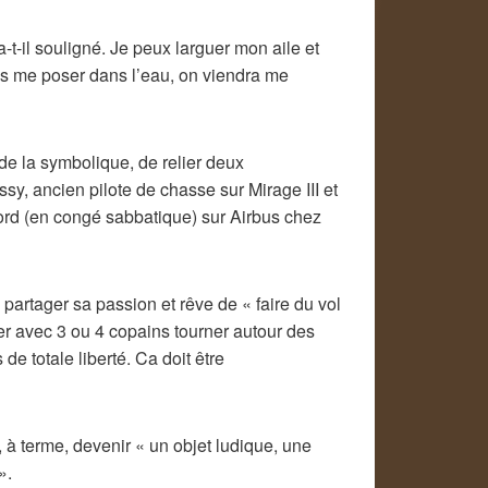
a-t-il souligné. Je peux larguer mon aile et
is me poser dans l’eau, on viendra me
u de la symbolique, de relier deux
sy, ancien pilote de chasse sur Mirage III et
rd (en congé sabbatique) sur Airbus chez
partager sa passion et rêve de « faire du vol
ler avec 3 ou 4 copains tourner autour des
e totale liberté. Ca doit être
t, à terme, devenir « un objet ludique, une
».