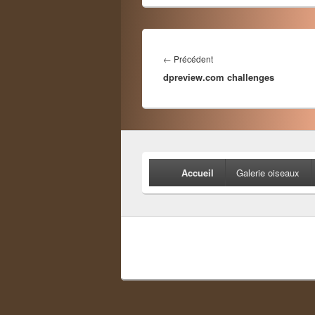
Navigation
de
Article
←
Précédent
l’article
dpreview.com challenges
précédent :
Menu
Accueil
Galerie oiseaux
principal