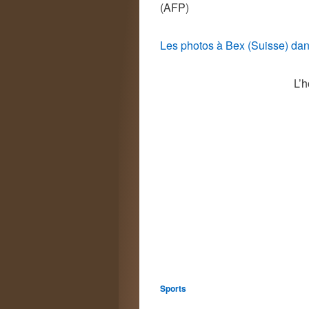
(AFP)
Les photos à Bex (Suisse) dan
L’
Sports