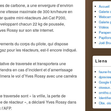
ibres de carbone, a une envergure d’environ
Accueil
 une vitesse maximale de 300 km/heure en
Galerie
Webca
ar quatre mini-réacteurs Jet-Cat P200,
Galerie 
développant chacun 22 kg de poussée,
Vidéos
ves Rossy sur son site internet.
Parapen
Papillon
Joël Br
uvements du corps du pilote, qui dispose
z pour les réacteurs, est-il encore indiqué.
Liens
tative de traversée et transportera une
iendra en cas d’incident et d’amerrissage
faune-fr
 filmera le vol d’Yves Rossy avec une caméra
dprevie
Google 
oiseaux.
ornitho.
 traversée sont « la vrille, la perte de
Identifi
anne de réacteur », a déclaré Yves Rossy dans
Obs. oi
 l’AFP.