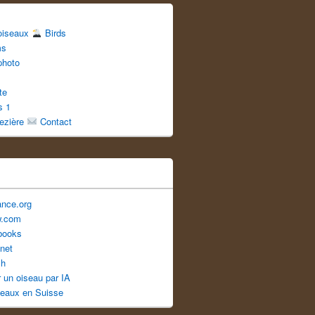
 oiseaux
Birds
ms
photo
te
s 1
uezière
Contact
ance.org
w.com
books
net
ch
er un oiseau par IA
seaux en Suisse