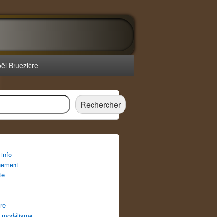
oël Bruezière
r
Rechercher
info
nement
te
re
 modélisme