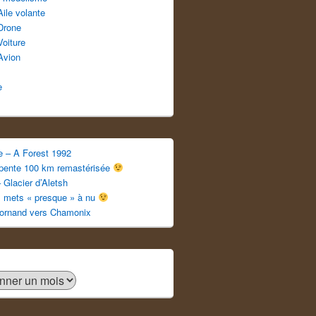
Aile volante
Drone
Voiture
Avion
e
e – A Forest 1992
apente 100 km remastérisée
 Glacier d’Aletsh
s mets « presque » à nu
ornand vers Chamonix