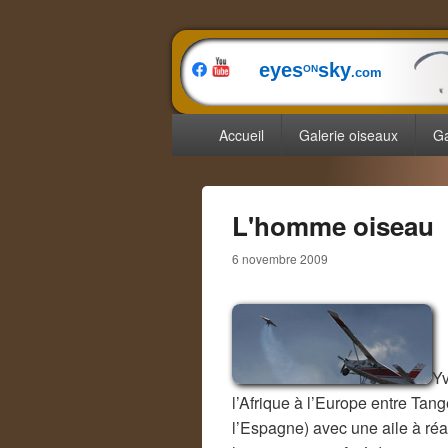
eyes
sky
ON
.com
Menu
Accueil
Galerie oiseaux
Ga
principal
L'homme oiseau
6 novembre 2009
Yv
l’Afrique à l’Europe entre Tang
l’Espagne) avec une aile à ré