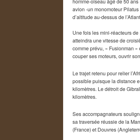
homme-oiseau âgé de 50 ans s
avion -un monomoteur Pilatus 
d’altitude au-dessus de l’Atlan
Une fois les mini-réacteurs de
atteindra une vitesse de crois
comme prévu, « Fusionman » dev
couper ses moteurs, ouvrir son
Le trajet retenu pour relier l’A
possible puisque la distance e
kilomètres. Le détroit de Gibral
kilomètres.
Ses accompagnateurs soulignent
sa traversée réussie de la Ma
(France) et Douvres (Angleterr