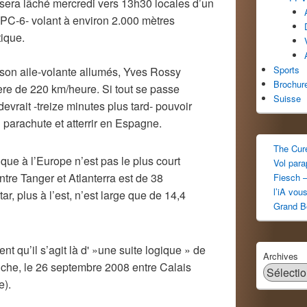
era lâché mercredi vers 13h30 locales d’un
PC-6- volant à environ 2.000 mètres
tique.
Sports
 son aile-volante allumés, Yves Rossy
Brochur
ière de 220 km/heure. Si tout se passe
Suisse
rait -treize minutes plus tard- pouvoir
 parachute et atterrir en Espagne.
The Cur
frique à l’Europe n’est pas le plus court
Vol par
ntre Tanger et Atlanterra est de 38
Fiesch –
l’iA vou
tar, plus à l’est, n’est large que de 14,4
Grand B
 qu’il s’agit là d' »une suite logique » de
Archives
nche, le 26 septembre 2008 entre Calais
e).