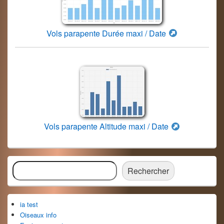
Vols parapente Durée maxi / Date
Vols parapente Altitude maxi / Date
Zone
Rechercher
principale
Rechercher
de
widget
pour
ia test
la
barre
Oiseaux info
latérale