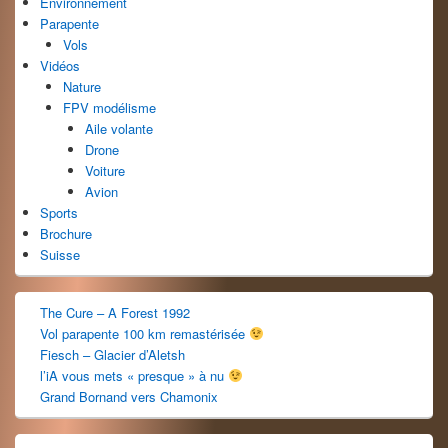
Environnement
Parapente
Vols
Vidéos
Nature
FPV modélisme
Aile volante
Drone
Voiture
Avion
Sports
Brochure
Suisse
The Cure – A Forest 1992
Vol parapente 100 km remastérisée
Fiesch – Glacier d’Aletsh
l’iA vous mets « presque » à nu
Grand Bornand vers Chamonix