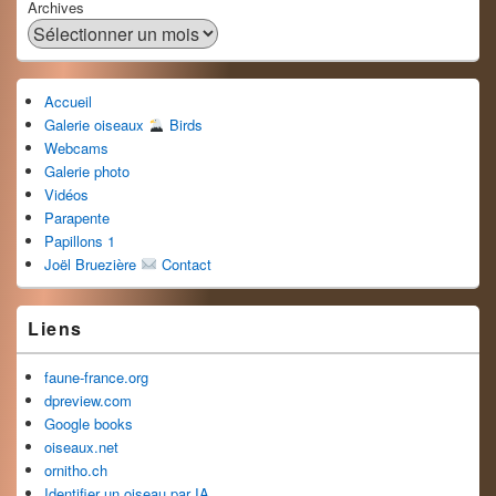
Archives
Accueil
Galerie oiseaux
Birds
Webcams
Galerie photo
Vidéos
Parapente
Papillons 1
Joël Bruezière
Contact
Liens
faune-france.org
dpreview.com
Google books
oiseaux.net
ornitho.ch
Identifier un oiseau par IA