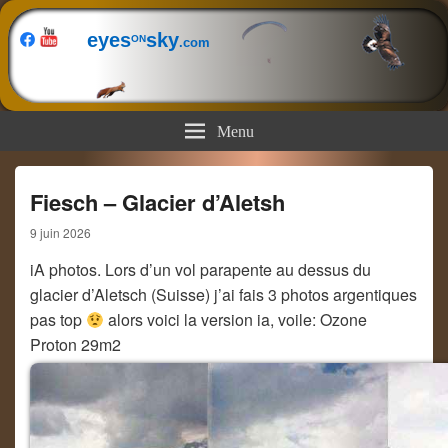
eyes
sky
ON
.com
Menu
Fiesch – Glacier d’Aletsh
9 juin 2026
iA photos. Lors d’un vol parapente au dessus du
glacier d’Aletsch (Suisse) j’ai fais 3 photos argentiques
pas top
alors voici la version ia, voile: Ozone
Proton 29m2