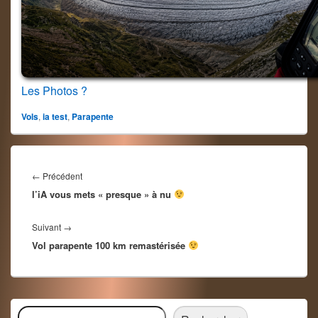
Les Photos ?
Vols
,
ia test
,
Parapente
Navigation
de
Article
←
Précédent
l’article
l’iA vous mets « presque » à nu
précédent :
Article
Suivant
→
Vol parapente 100 km remastérisée
suivant :
Zone
Rechercher
principale