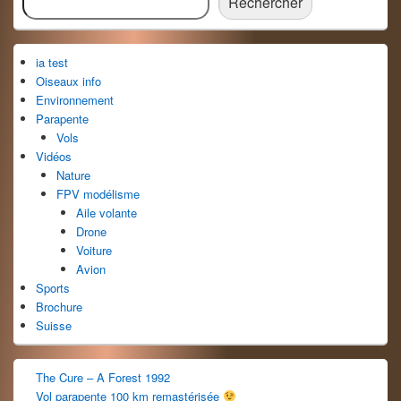
Rechercher
de
widget
pour
ia test
la
barre
Oiseaux info
latérale
Environnement
Parapente
Vols
Vidéos
Nature
FPV modélisme
Aile volante
Drone
Voiture
Avion
Sports
Brochure
Suisse
The Cure – A Forest 1992
Vol parapente 100 km remastérisée