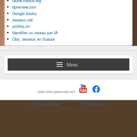
faune-france.org
dpreview.com
Google books
oiseaux.net
ornitho.ch
Identifier un oiseau par IA
Obs. oiseaux en Suisse
Menu
1998-2026 eyesonsky.com
PHP Code Snippets
Powered By :
XYZScripts.com