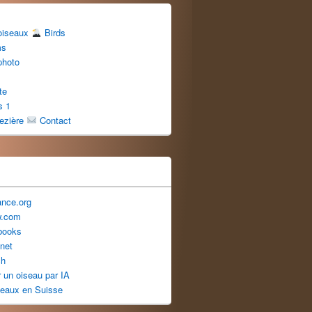
 oiseaux
Birds
ms
photo
te
s 1
uezière
Contact
ance.org
w.com
books
net
ch
er un oiseau par IA
seaux en Suisse