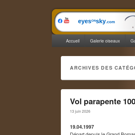
eyes
sky
ON
.com
Menu
Accueil
Galerie oiseaux
Ga
principal
ARCHIVES DES CATÉG
Vol parapente 10
13 juin 2026
19.04.1997
Départ depuis le Grand Borna