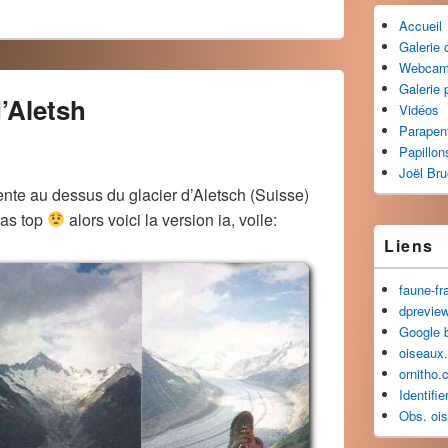
Accueil
Galerie
Webca
Galerie 
d’Aletsh
Vidéos
Parapen
Papillon
Joël Br
ente au dessus du glacier d’Aletsch (Suisse)
pas top
alors voici la version ia, voile:
Liens
faune-fr
dprevie
Google 
oiseaux.
ornitho.
Identifi
Obs. oi