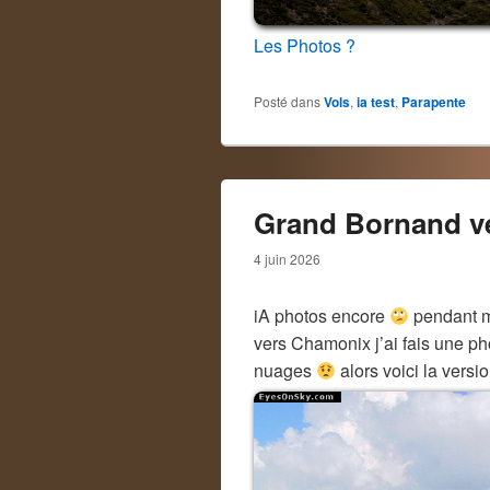
Les Photos ?
Posté dans
Vols
,
ia test
,
Parapente
Grand Bornand v
4 juin 2026
iA photos encore
pendant m
vers Chamonix j’ai fais une ph
nuages
alors voici la versi