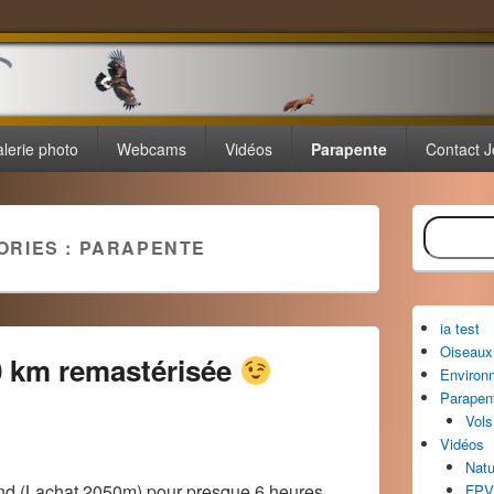
lerie photo
Webcams
Vidéos
Parapente
Contact J
Zone
Recherche
principale
ORIES :
PARAPENTE
de
widget
pour
la
ia test
barre
Oiseaux 
latérale
0 km remastérisée
Environ
Parapen
Vols
Vidéos
Natu
nd (Lachat 2050m) pour presque 6 heures
FPV