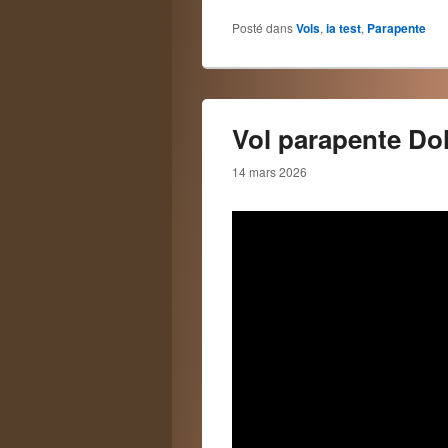
Posté dans
Vols
,
ia test
,
Parapente
Vol parapente Do
14 mars 2026