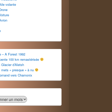
Aile volante
Drone
Voiture
Avion
e
e – A Forest 1992
apente 100 km remastérisée
 Glacier d’Aletsh
s mets « presque » à nu
ornand vers Chamonix