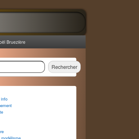
oël Bruezière
r
Rechercher
info
nement
te
re
 modélisme