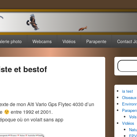
lerie photo
Webcams
Vidéos
Parapente
Contact J
Zone
Recherche
principale
ste et bestof
de
widget
pour
la
ia test
barre
Oiseaux 
latérale
s texte de mon Alti Vario Gps Flytec 4030 d’un
Environ
Parapen
le
entre 1992 et 2001.
Vols
’époque où on volait sans app
Vidéos
Natu
FPV