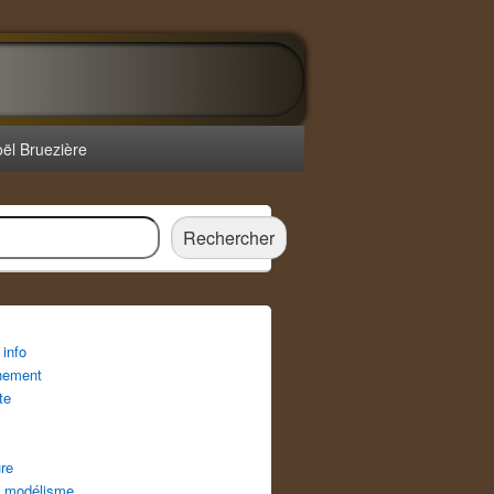
oël Bruezière
r
Rechercher
info
nement
te
re
 modélisme