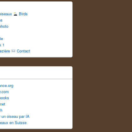
 oiseaux
Birds
ms
photo
te
s 1
uezière
Contact
ance.org
w.com
books
net
ch
er un oiseau par IA
seaux en Suisse