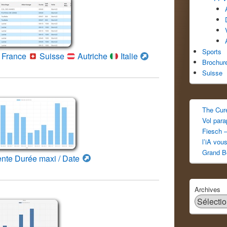
Sports
France
Suisse
Autriche
Italie
Brochur
Suisse
The Cur
Vol par
Fiesch –
l’iA vou
Grand B
ente Durée maxi / Date
Archives