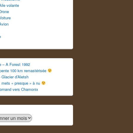
Aile volante
Drone
Voiture
Avion
e
e – A Forest 1992
apente 100 km remastérisée
 Glacier d’Aletsh
s mets « presque » à nu
ornand vers Chamonix