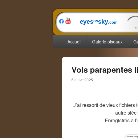
eyes
sky
ON
.com
Menu
Accueil
Galerie oiseaux
Ga
principal
Vols parapentes li
6 juillet 2025
J’ai ressorti de vieux fichier
autre sièc
Enregistrés à l