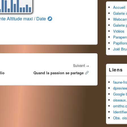
Accueil
Galerie
nte Altitude maxi / Date
Webca
Galerie 
Vidéos
Parapen
Papillon
Joël Br
Article
Suivant
→
Liens
lio
Quand la passion se partage
suivant :
faune-fr
dprevie
Google 
oiseaux.
ornitho.
Identifi
Obs. oi