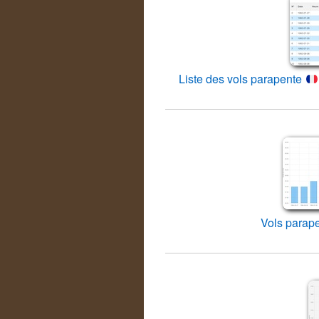
Liste des vols parapente
Vols parap