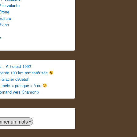
Aile volante
Drone
Voiture
Avion
e
e – A Forest 1992
apente 100 km remastérisée
 Glacier d’Aletsh
s mets « presque » à nu
ornand vers Chamonix