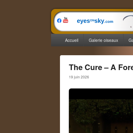
eyes
sky
ON
.com
Menu
Accueil
Galerie oiseaux
Ga
principal
The Cure – A For
19 juin 2026