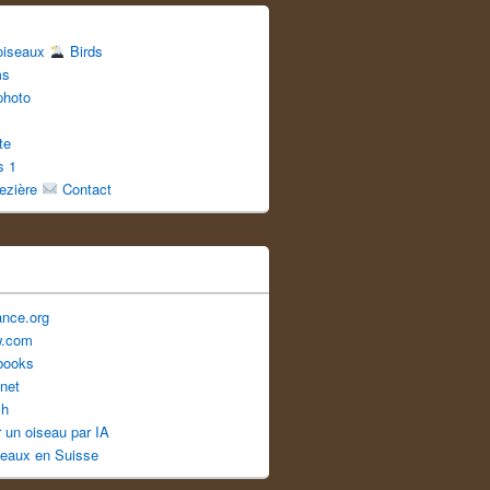
 oiseaux
Birds
ms
photo
te
s 1
uezière
Contact
ance.org
w.com
books
net
ch
er un oiseau par IA
seaux en Suisse