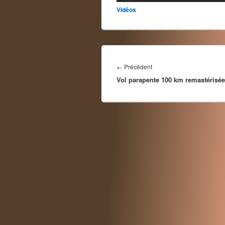
Vidéos
Navigation
de
Article
←
Précédent
l’article
Vol parapente 100 km remastérisé
précédent :