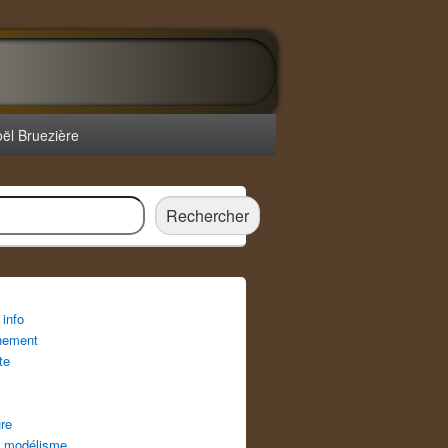
oël Bruezière
r
Rechercher
info
nement
te
re
 modélisme