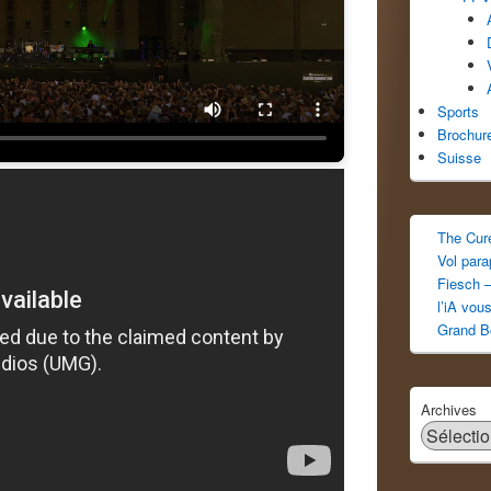
Sports
Brochur
Suisse
The Cur
Vol par
Fiesch –
l’iA vou
Grand B
Archives