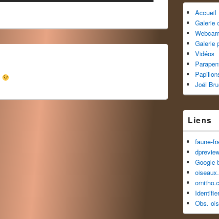
Accueil
Galerie
Webca
Galerie 
Vidéos
Parapen
Papillon
e
Joël Br
Liens
faune-fr
dprevie
Google 
oiseaux.
ornitho.
Identifi
Obs. oi