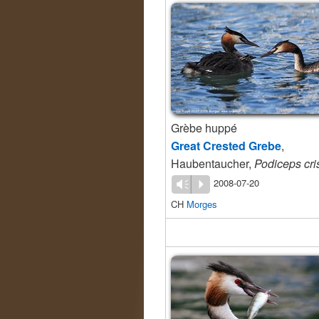
Grèbe huppé
Great Crested Grebe
,
Haubentaucher,
Podiceps cri
2008-07-20
Vm
P
CH
Morges