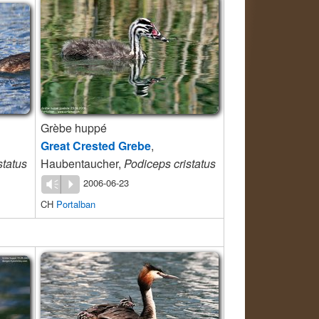
Grèbe huppé
Great Crested Grebe
,
status
Haubentaucher,
Podiceps cristatus
2006-06-23
Vm
P
CH
Portalban