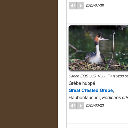
2023-07-30
Vm
P
Canon EOS 30D 1/500 F4 iso200 
Grèbe huppé
Great Crested Grebe
,
Haubentaucher,
Podiceps cri
2023-03-23
Vm
P