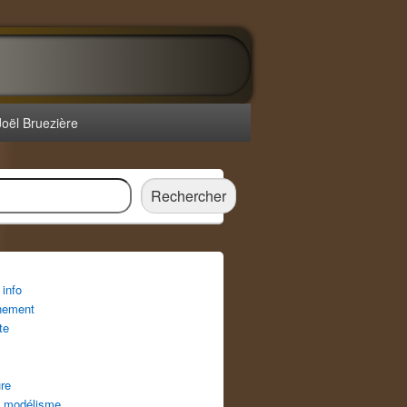
Joël Bruezière
r
Rechercher
info
nement
te
re
 modélisme