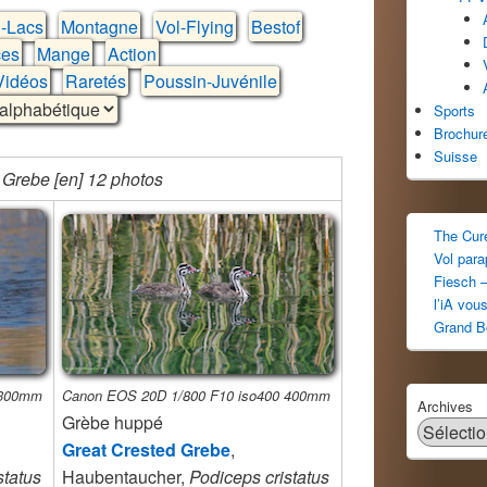
-Lacs
Montagne
Vol-Flying
Bestof
es
Mange
Action
Vidéos
Raretés
Poussin-Juvénile
Sports
Brochur
Suisse
 Grebe [en] 12 photos
The Cur
Vol par
Fiesch –
l’iA vou
Grand B
 300mm
Canon EOS 20D 1/800 F10 iso400 400mm
Archives
Grèbe huppé
Great Crested Grebe
,
status
Haubentaucher,
Podiceps cristatus