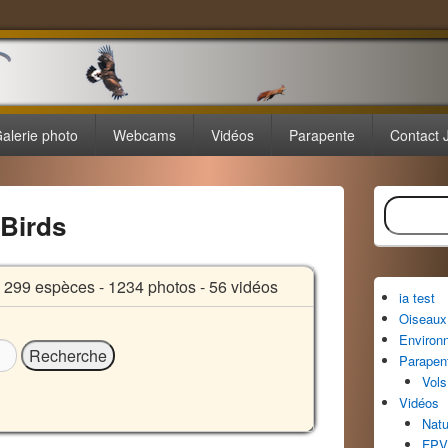
alerie photo
Webcams
Vidéos
Parapente
Contact 
Zone
Recherche
principale
 Birds
de
widget
pour
la
99 espèces - 1234 photos - 56 vidéos
ia test
barre
Oiseaux 
latérale
Environ
Parapen
Vols
Vidéos
Natu
FPV