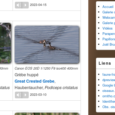
2023-04-15
Vm
P
Accueil
Galerie
Webca
Galerie 
Vidéos
Parapen
Papillon
Joël Br
Liens
300mm
Canon EOS 20D 1/1250 F9 iso400 400mm
Grèbe huppé
faune-fr
dprevie
Great Crested Grebe
,
Google 
status
Haubentaucher,
Podiceps cristatus
oiseaux.
2023-03-10
Vm
P
ornitho.
Identifi
Obs. oi