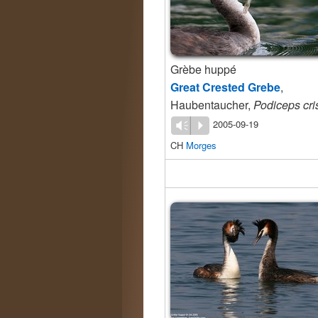
Grèbe huppé
Great Crested Grebe
,
Haubentaucher,
Podiceps cri
2005-09-19
Vm
P
CH
Morges