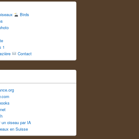
 oiseaux
Birds
ms
photo
te
s 1
uezière
Contact
ance.org
w.com
books
net
ch
er un oiseau par IA
seaux en Suisse