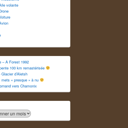
Aile volante
Drone
Voiture
Avion
e
e – A Forest 1992
apente 100 km remastérisée
 Glacier d’Aletsh
s mets « presque » à nu
ornand vers Chamonix