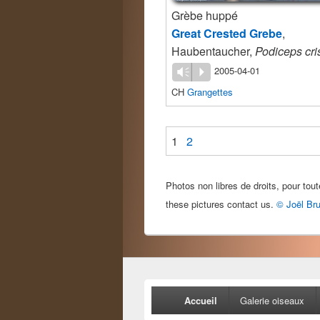
Grèbe huppé
Great Crested Grebe
,
Haubentaucher,
Podiceps cri
2005-04-01
Vm
P
CH
Grangettes
1
2
Photos non libres de droits, pour tout
these pictures contact us.
© Joël Bru
Menu
Accueil
Galerie oiseaux
principal