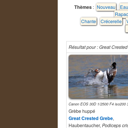
Thèmes
:
Nouveau
Eau
Rapac
Chante
Crécerelle
Résultat pour : Great Crested
Canon EOS 30D 1/2500 F4 iso200
Grèbe huppé
Great Crested Grebe
,
Haubentaucher,
Podiceps cri