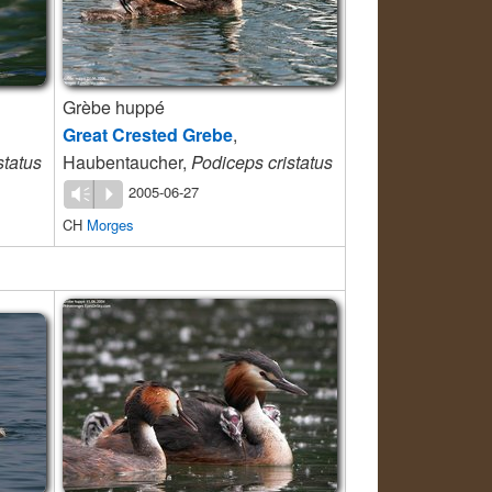
Grèbe huppé
Great Crested Grebe
,
status
Haubentaucher,
Podiceps cristatus
2005-06-27
Vm
P
CH
Morges