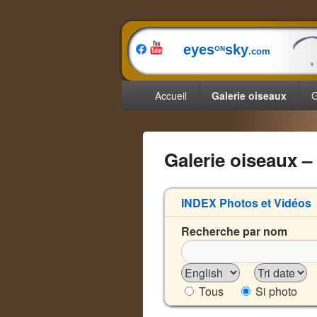
eyes
sky
ON
.com
Menu
Accueil
Galerie oiseaux
G
principal
Galerie oiseaux –
INDEX Photos et Vidéos
2
Recherche par nom
Tous
Si photo