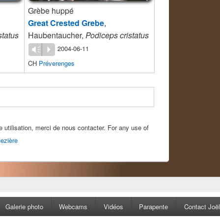
Grèbe huppé
Great Crested Grebe
,
status
Haubentaucher,
Podiceps cristatus
2004-06-11
Vm
P
CH
Préverenges
e utilisation, merci de nous contacter. For any use of
ezière
Galerie photo
Webcams
Vidéos
Parapente
Contact Joël