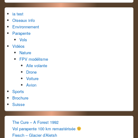
widget
pour
ia test
la
barre
Oiseaux info
latérale
Environnement
Parapente
Vols
Vidéos
Nature
FPV modélisme
Aile volante
Drone
Voiture
Avion
Sports
Brochure
Suisse
The Cure – A Forest 1992
Vol parapente 100 km remastérisée
Fiesch – Glacier d’Aletsh