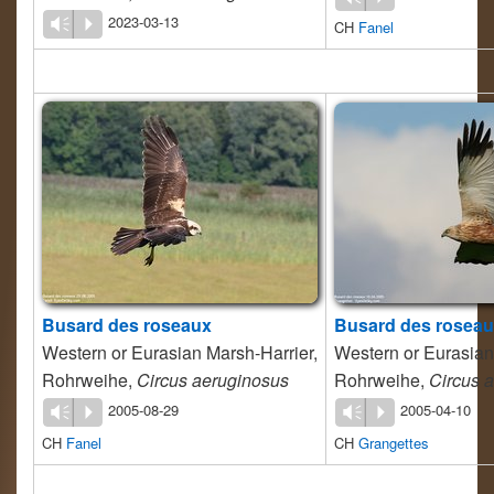
2023-03-13
Vm
P
CH
Fanel
Busard des roseaux
Busard des rosea
Western or Eurasian Marsh-Harrier,
Western or Eurasian
Rohrweihe,
Circus aeruginosus
Rohrweihe,
Circus 
2005-08-29
2005-04-10
Vm
P
Vm
P
CH
Fanel
CH
Grangettes