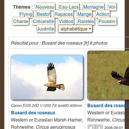
Thèmes
:
Nouveau
Eau-Lacs
Montagne
Vol-
Flying
Bestof
Rapaces
Mange
Action
Chante
Crécerelle
Vidéos
Raretés
Poussin-
Juvénile
Résultat pour : Busard des roseaux [fr] 8 photos
Busard des rosea
Canon EOS 20D 1/1250 F9 iso400 400mm
Busard des roseaux
Western or Eurasian
Western or Eurasian Marsh-Harrier,
Rohrweihe,
Circus 
Rohrweihe,
Circus aeruginosus
2006-09-01
Vm
P