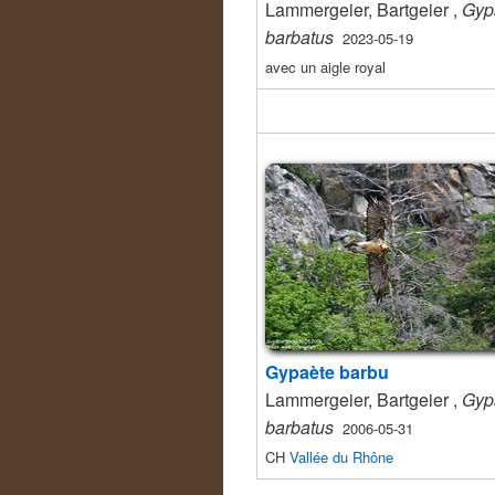
Lammergeier, Bartgeier ,
Gyp
barbatus
2023-05-19
avec un aigle royal
Gypaète barbu
Lammergeier, Bartgeier ,
Gyp
barbatus
2006-05-31
CH
Vallée du Rhône