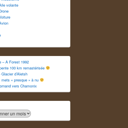
Aile volante
Drone
Voiture
Avion
e
e – A Forest 1992
apente 100 km remastérisée
 Glacier d’Aletsh
s mets « presque » à nu
ornand vers Chamonix