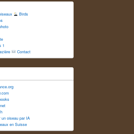
 oiseaux
Birds
ms
photo
te
s 1
uezière
Contact
ance.org
w.com
books
net
ch
er un oiseau par IA
seaux en Suisse