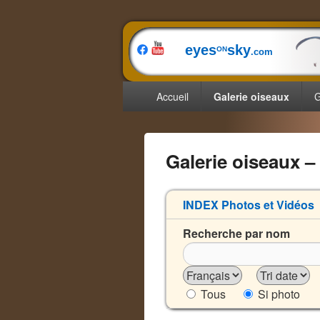
eyes
sky
ON
.com
Menu
Accueil
Galerie oiseaux
G
principal
Galerie oiseaux –
INDEX Photos et Vidéos
2
Recherche par nom
Tous
Si photo