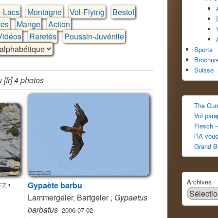
-Lacs
Montagne
Vol-Flying
Bestof
es
Mange
Action
Vidéos
Raretés
Poussin-Juvénile
Sports
Brochur
Suisse
[fr] 4 photos
The Cur
Vol par
Fiesch –
l’iA vou
Grand B
Archives
Gypaète barbu
F7.1
Lammergeier, Bartgeier ,
Gypaetus
barbatus
2006-07-02