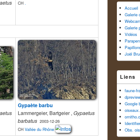
aetus
CH
.
Accueil
Galerie
Webca
Galerie 
Vidéos
Parapen
Papillon
Joël Br
Liens
faune-fr
dprevie
Google 
Gypaète barbu
oiseaux.
aetus
Lammergeier, Bartgeier ,
Gypaetus
ornitho.
barbatus
2003-12-26
Identifi
CH
Vallée du Rhône
Obs. oi