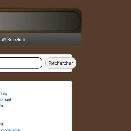
Joël Bruezière
r
Rechercher
info
nement
te
re
 modélisme