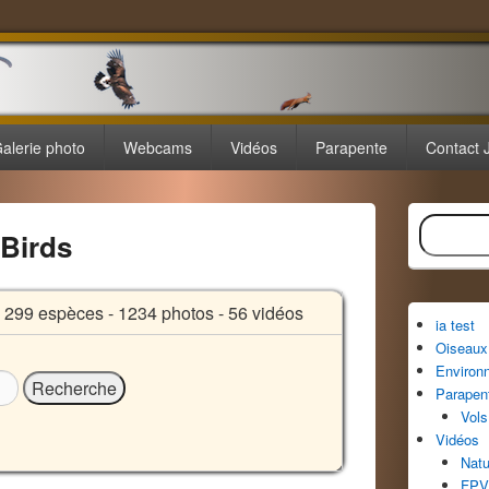
alerie photo
Webcams
Vidéos
Parapente
Contact 
Zone
Recherche
principale
 Birds
de
widget
pour
la
99 espèces - 1234 photos - 56 vidéos
ia test
barre
Oiseaux 
latérale
Environ
Parapen
Vols
Vidéos
Natu
FPV