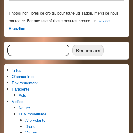
Photos non libres de droits, pour toute utilisation, merci de nous
contacter. For any use of these pictures contact us.
© Joël
Bruezière
Zone
Rechercher
principale
Rechercher
de
widget
pour
ia test
la
barre
Oiseaux info
latérale
Environnement
Parapente
Vols
Vidéos
Nature
FPV modélisme
Aile volante
Drone
Voiture