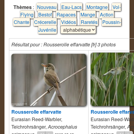
Thèmes
:
Nouveau
Eau-Lacs
Montagne
Vol-
Flying
Bestof
Rapaces
Mange
Action
Chante
Crécerelle
Vidéos
Raretés
Poussin-
Juvénile
Résultat pour : Rousserolle effarvatte [fr] 3 photos
Rousserolle effarvatte
Rousserolle effarva
Eurasian Reed-Warbler,
Eurasian Reed-Warb
Teichrohrsänger,
Acrocephalus
Teichrohrsänger,
Ac