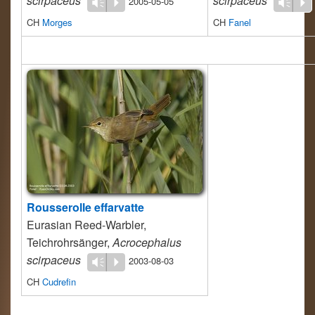
scirpaceus
scirpaceus
2005-05-05
Vm
P
Vm
P
CH
Morges
CH
Fanel
Rousserolle effarvatte
Eurasian Reed-Warbler,
Teichrohrsänger,
Acrocephalus
scirpaceus
2003-08-03
Vm
P
CH
Cudrefin