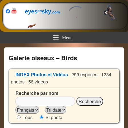
eyes
sky
ON
.com
Menu
Galerie oiseaux – Birds
INDEX Photos et Vidéos
299 espèces - 1234
photos - 56 vidéos
Recherche par nom
Tous
Si photo