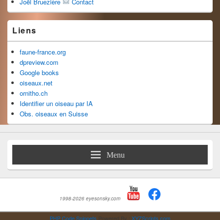
Joël Bruezière
Contact
Liens
faune-france.org
dpreview.com
Google books
oiseaux.net
ornitho.ch
Identifier un oiseau par IA
Obs. oiseaux en Suisse
Menu
1998-2026 eyesonsky.com
PHP Code Snippets
Powered By :
XYZScripts.com