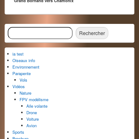
Grand Bornand vers Chamonix
suivant :
Zone
Rechercher
principale
Rechercher
de
widget
pour
ia test
la
barre
Oiseaux info
latérale
Environnement
Parapente
Vols
Vidéos
Nature
FPV modélisme
Aile volante
Drone
Voiture
Avion
Sports
Brochure