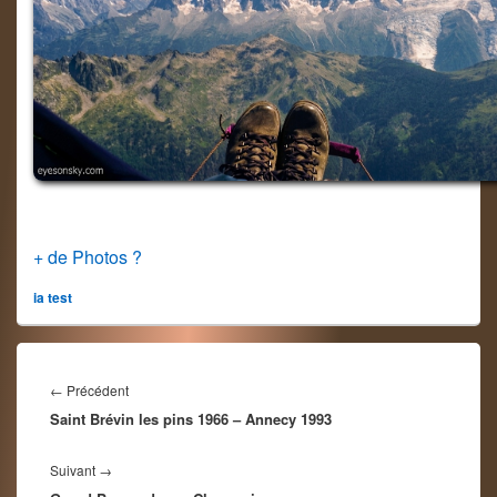
+ de Photos ?
ia test
Navigation
de
Article
←
Précédent
l’article
Saint Brévin les pins 1966 – Annecy 1993
précédent :
Article
Suivant
→