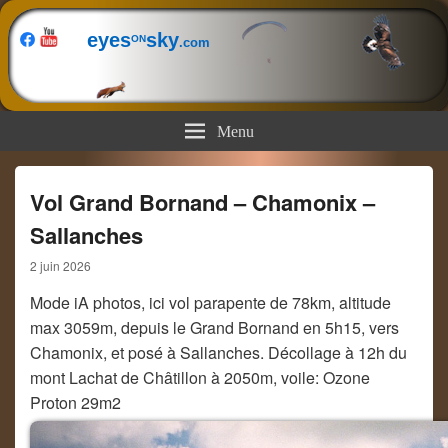
eyes
sky
ON
.com
Menu
Vol Grand Bornand – Chamonix –
Sallanches
2 juin 2026
Mode iA photos, ici vol parapente de 78km, altitude
max 3059m, depuis le Grand Bornand en 5h15, vers
Chamonix, et posé à Sallanches. Décollage à 12h du
mont Lachat de Châtillon à 2050m, voile: Ozone
Proton 29m2