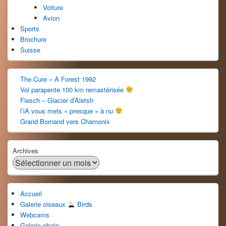
Voiture
Avion
Sports
Brochure
Suisse
The Cure – A Forest 1992
Vol parapente 100 km remastérisée
Fiesch – Glacier d’Aletsh
l’iA vous mets « presque » à nu
Grand Bornand vers Chamonix
Archives
Accueil
Galerie oiseaux
Birds
Webcams
Galerie photo