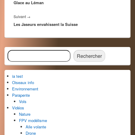
l’article
Glace au Léman
précédent :
Article
Suivant
→
Les Jaseurs envahissent la Suisse
suivant :
Zone
Rechercher
principale
Rechercher
de
widget
pour
ia test
la
barre
Oiseaux info
latérale
Environnement
Parapente
Vols
Vidéos
Nature
FPV modélisme
Aile volante
Drone