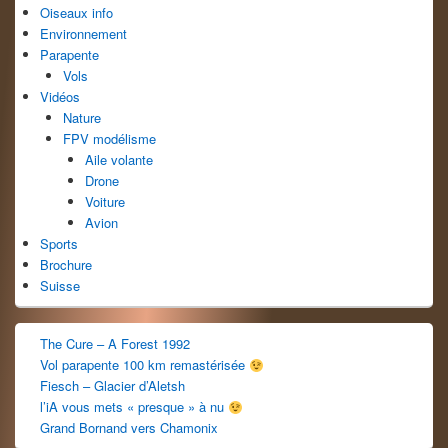
barre
Oiseaux info
latérale
Environnement
Parapente
Vols
Vidéos
Nature
FPV modélisme
Aile volante
Drone
Voiture
Avion
Sports
Brochure
Suisse
The Cure – A Forest 1992
Vol parapente 100 km remastérisée
Fiesch – Glacier d’Aletsh
l’iA vous mets « presque » à nu
Grand Bornand vers Chamonix