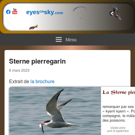
eyes
sky
ON
.com
Menu
Sterne pierregarin
6 mars 2023
Extrait de
la brochure