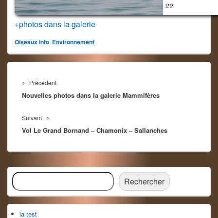
+photos dans la galerie
Oiseaux info
,
Environnement
Navigation
de
Article
←
Précédent
l’article
Nouvelles photos dans la galerie Mammifères
précédent :
Article
Suivant
→
Vol Le Grand Bornand – Chamonix – Sallanches
suivant :
Zone
Rechercher
principale
Rechercher
de
widget
pour
ia test
la