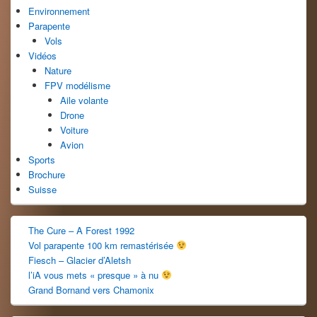
latérale
Environnement
Parapente
Vols
Vidéos
Nature
FPV modélisme
Aile volante
Drone
Voiture
Avion
Sports
Brochure
Suisse
The Cure – A Forest 1992
Vol parapente 100 km remastérisée
Fiesch – Glacier d’Aletsh
l’iA vous mets « presque » à nu
Grand Bornand vers Chamonix