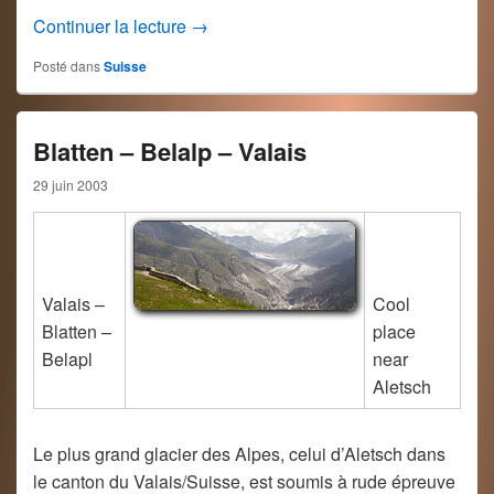
Sanetsch – Valais – Suisse
Continuer la lecture
→
Posté dans
Suisse
Blatten – Belalp – Valais
29 juin 2003
Valais –
Cool
Blatten –
place
Belapl
near
Aletsch
Le plus grand glacier des Alpes, celui d’Aletsch dans
le canton du Valais/Suisse, est soumis à rude épreuve