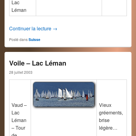
Lac
Léman
Glace au Léman
Continuer la lecture
→
Posté dans
Suisse
Voile – Lac Léman
28 juillet 2003
Vaud –
Vieux
Lac
gréements,
Léman
brise
– Tour
légère…
de