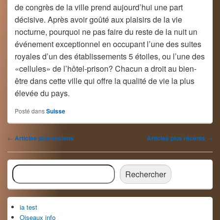
de congrès de la ville prend aujourd’hui une part
décisive. Après avoir goûté aux plaisirs de la vie
nocturne, pourquoi ne pas faire du reste de la nuit un
événement exceptionnel en occupant l’une des suites
royales d’un des établissements 5 étoiles, ou l’une des
«cellules» de l’hôtel-prison? Chacun a droit au bien-
être dans cette ville qui offre la qualité de vie la plus
élevée du pays.
Posté dans
Suisse
Navigation
←
Articles plus anciens
Articles plus récents
→
dans
les
Zone
articles
Rechercher
principale
Rechercher
de
widget
pour
ia test
la
barre
Oiseaux info