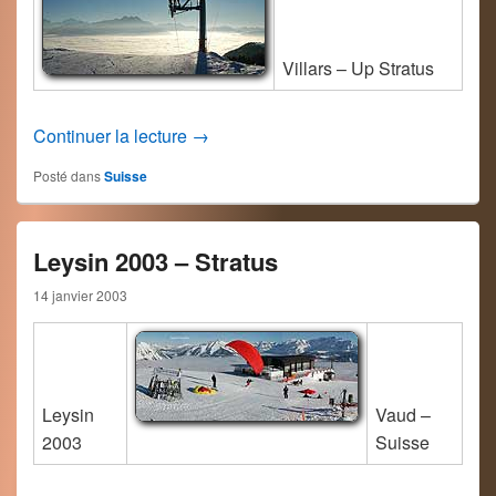
Villars – Up Stratus
Villars – Suisse – Vaud 2003
Continuer la lecture
→
Posté dans
Suisse
Leysin 2003 – Stratus
14 janvier 2003
Leysin
Vaud –
2003
Suisse