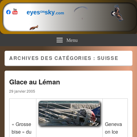
eyes
sky
ON
.com
Menu
ARCHIVES DES CATÉGORIES :
SUISSE
Glace au Léman
29 janvier 2005
« Grosse
Geneva
bise » du
on Ice