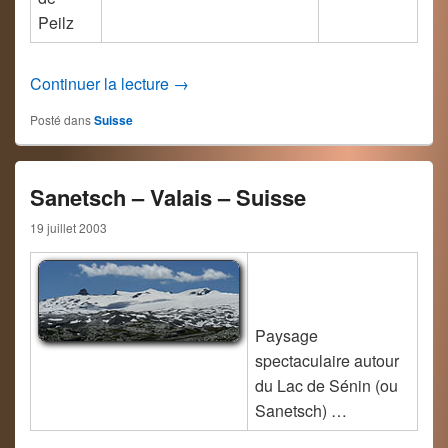
Peilz
Voile – Lac Léman
Continuer la lecture
→
Posté dans
Suisse
Sanetsch – Valais – Suisse
19 juillet 2003
Paysage
spectaculaire autour
du Lac de Sénin (ou
Sanetsch) …