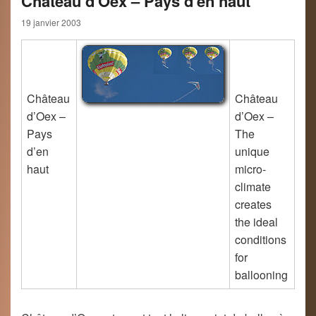
Château d'Oex – Pays d'en haut
19 janvier 2003
Château
Château
d’Oex –
d’Oex –
Pays
The
d’en
unique
haut
micro-
climate
creates
the ideal
conditions
for
ballooning