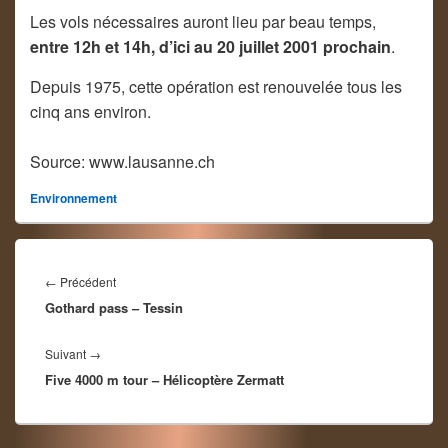
Les vols nécessaires auront lieu par beau temps,
entre 12h et 14h, d’ici au 20 juillet 2001 prochain
.
Depuis 1975, cette opération est renouvelée tous les
cinq ans environ.
Source: www.lausanne.ch
Environnement
Navigation
de
Article
←
Précédent
l’article
Gothard pass – Tessin
précédent :
Article
Suivant
→
Five 4000 m tour – Hélicoptère Zermatt
suivant :