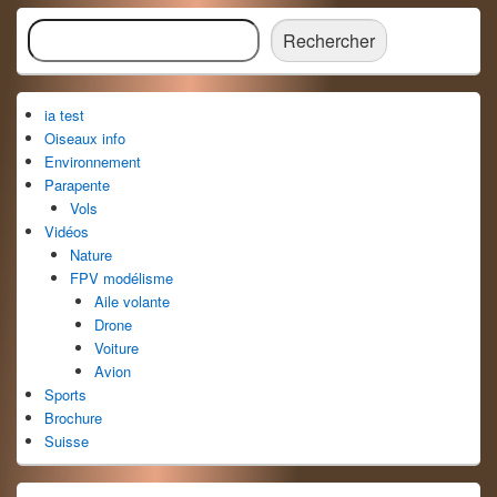
Zone
Rechercher
principale
Rechercher
de
widget
pour
ia test
la
barre
Oiseaux info
latérale
Environnement
Parapente
Vols
Vidéos
Nature
FPV modélisme
Aile volante
Drone
Voiture
Avion
Sports
Brochure
Suisse