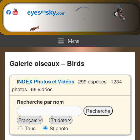
eyes
sky
ON
.com
Menu
Galerie oiseaux – Birds
INDEX Photos et Vidéos
299 espèces - 1234
photos - 56 vidéos
Recherche par nom
Tous
Si photo