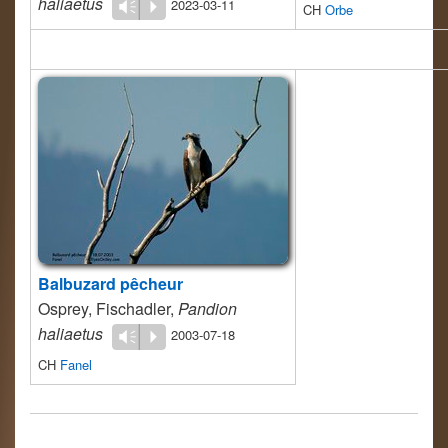
haliaetus
2023-03-11
Vm
P
CH
Orbe
Balbuzard pêcheur
Osprey, Fischadler,
Pandion
haliaetus
2003-07-18
Vm
P
CH
Fanel