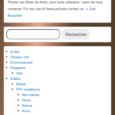
Photos non libres de droits, pour toute utilisation, merci de nous
contacter. For any use of these pictures contact us.
© Joël
Bruezière
Zone
Rechercher
principale
Rechercher
de
widget
pour
ia test
la
barre
Oiseaux info
latérale
Environnement
Parapente
Vols
Vidéos
Nature
FPV modélisme
Aile volante
Drone
Voiture
Avion