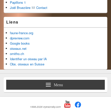
Papillons 1
Joël Bruezière
Contact
Liens
faune-france.org
dpreview.com
Google books
oiseaux.net
ornitho.ch
Identifier un oiseau par IA
Obs. oiseaux en Suisse
Menu
1998-2026 eyesonsky.com