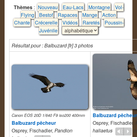
Thèmes
:
Nouveau
Eau-Lacs
Montagne
Vol-
Flying
Bestof
Rapaces
Mange
Action
Chante
Crécerelle
Vidéos
Raretés
Poussin-
Juvénile
Résultat pour : Balbuzard [fr] 3 photos
Balbuzard pêcheur
Canon EOS 20D 1/640 F9 iso200 400mm
Balbuzard pêcheur
Osprey, Fischadler,
Osprey, Fischadler,
Pandion
haliaetus
20
Vm
P