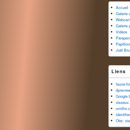
Accueil
Galerie
Webca
Galerie 
Vidéos
Parapen
Papillon
Joël Br
Liens
faune-fr
dprevie
Google 
oiseaux.
ornitho.
Identifi
Obs. oi