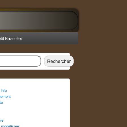
oël Bruezière
r
Rechercher
info
nement
te
re
 modélisme