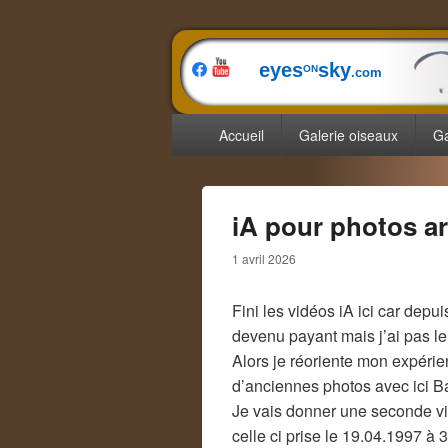
eyes
sky
ON
.com
Menu
Accueil
Galerie oiseaux
Ga
principal
iA pour photos a
1 avril 2026
Fini les vidéos iA ici car dep
devenu payant mais j’ai pas le
Alors je réoriente mon expérien
d’anciennes photos avec ici 
Je vais donner une seconde vi
celle ci prise le 19.04.1997 