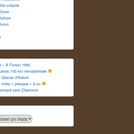
Aile volante
Drone
Voiture
Avion
e
e – A Forest 1992
apente 100 km remastérisée
 Glacier d’Aletsh
s mets « presque » à nu
ornand vers Chamonix