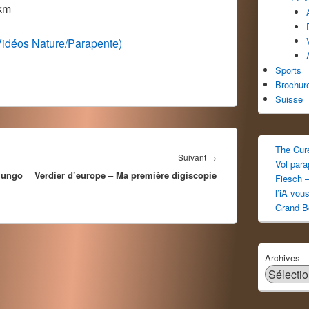
 km
Vidéos Nature/Parapente)
Sports
Brochur
Suisse
The Cur
Article
Suivant
→
Vol par
lungo
Verdier d’europe – Ma première digiscopie
suivant :
Fiesch –
l’iA vou
Grand B
Archives