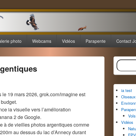
lerie photo
Webcams
Vidéos
Parapente
Contact J
Zone
Recherche
principale
rgentiques
de
widget
pour
la
ia test
barre
uis le 19 mars 2026, grok.com/imagine est
Oiseaux 
latérale
 budget.
Environ
ce ia visuelle vers l’amélioration
Parapen
Vols
Banana 2 de Google.
Vidéos
e à de vieilles photos argentiques comme
Natu
à 3200m au dessus du lac d’Annecy durant
FPV