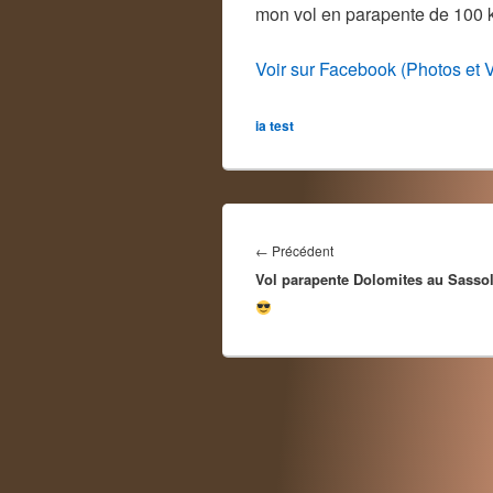
mon vol en parapente de 100
Voir sur Facebook (Photos et 
ia test
Navigation
de
Article
←
Précédent
l’article
Vol parapente Dolomites au Sasso
précédent :