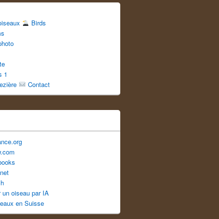
 oiseaux
Birds
ms
photo
te
s 1
uezière
Contact
ance.org
w.com
books
net
ch
er un oiseau par IA
seaux en Suisse