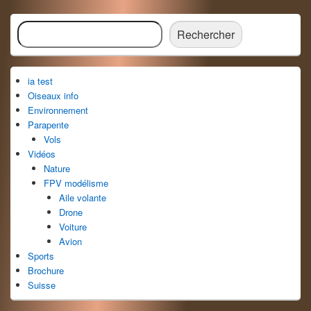
Zone
Rechercher
principale
Rechercher
de
widget
pour
ia test
la
barre
Oiseaux info
latérale
Environnement
Parapente
Vols
Vidéos
Nature
FPV modélisme
Aile volante
Drone
Voiture
Avion
Sports
Brochure
Suisse