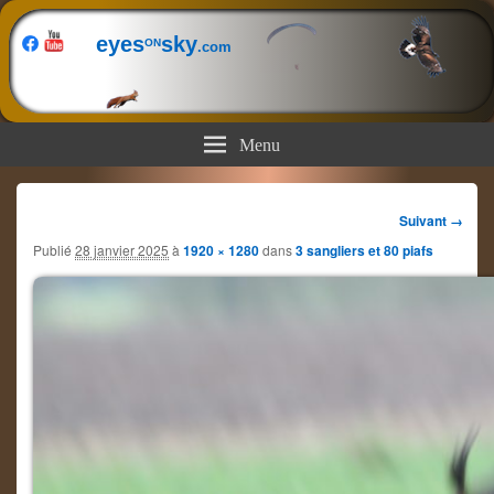
eyes
sky
ON
.com
Menu
Navigation
Suivant →
dans
Publié
28 janvier 2025
à
1920 × 1280
dans
3 sangliers et 80 piafs
les
images