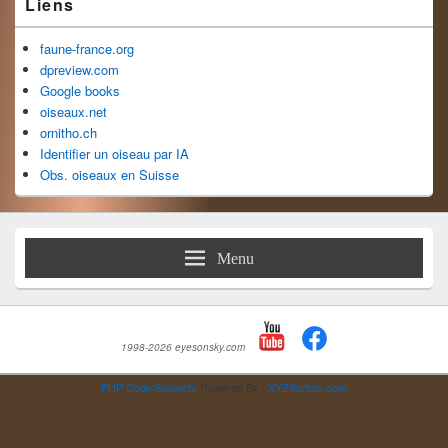
Liens
faune-france.org
dpreview.com
Google books
oiseaux.net
ornitho.ch
Identifier un oiseau par IA
Obs. oiseaux en Suisse
Menu
1998-2026 eyesonsky.com
PHP Code Snippets
Powered By :
XYZScripts.com