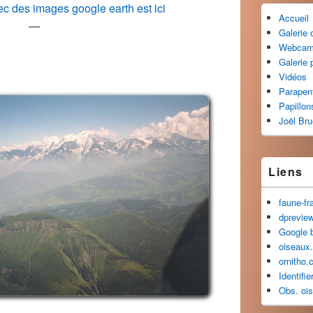
c des images google earth est ici
Accueil
—
Galerie
Webca
Galerie 
Vidéos
Parapen
Papillon
Joël Br
Liens
faune-fr
dprevie
Google 
oiseaux.
ornitho.
Identifi
Obs. oi