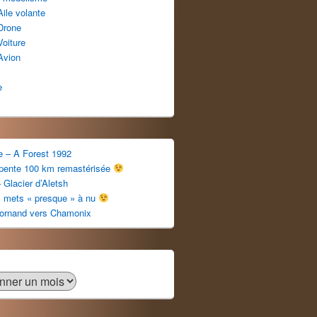
Aile volante
Drone
Voiture
Avion
e
e – A Forest 1992
apente 100 km remastérisée
 Glacier d’Aletsh
s mets « presque » à nu
ornand vers Chamonix