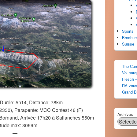
Sports
Brochur
Suisse
The Cur
Vol par
Fiesch –
l’iA vou
Grand B
 Durée: 5h14, Distance: 78km
(12330), Parapente: MCC Contest 46 (F)
Archives
Bornand, Arrivée 17h20 à Sallanches 550m
itude max: 3059m
—