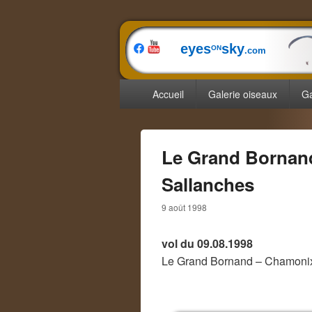
eyes
sky
ON
.com
Menu
Accueil
Galerie oiseaux
Ga
principal
Le Grand Bornan
Sallanches
9 août 1998
vol du 09.08.1998
Le Grand Bornand – Chamonix