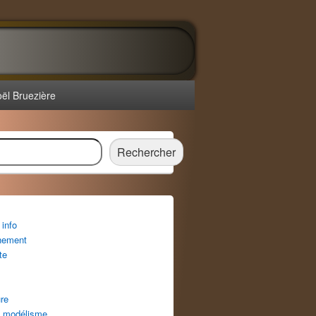
oël Bruezière
r
Rechercher
info
nement
te
re
 modélisme