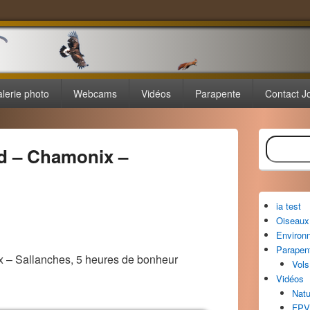
lerie photo
Webcams
Vidéos
Parapente
Contact J
Zone
Recherche
principale
d – Chamonix –
de
widget
pour
la
ia test
barre
Oiseaux 
latérale
Environ
Parapen
 – Sallanches, 5 heures de bonheur
Vols
Vidéos
Natu
FPV