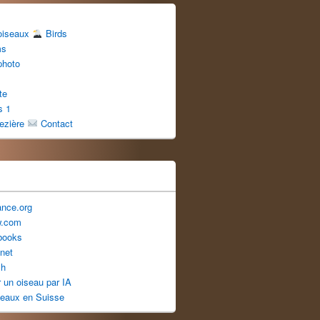
 oiseaux
Birds
ms
photo
te
s 1
uezière
Contact
ance.org
w.com
books
net
ch
er un oiseau par IA
seaux en Suisse