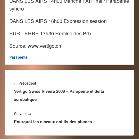
DANS LES AIRS 14h00 Manche FAI Final / Parapente
syncro
DANS LES AIRS 16h00 Expression session
SUR TERRE 17h30 Remise des Prix
Source: www.vertigo.ch
Parapente
Navigation
de
Article
←
Précédent
l’article
Vertigo Swiss Riviera 2008 – Parapente et delta
précédent :
acrobatique
Article
Suivant
→
Pourquoi les oiseaux ont-ils des plumes
suivant :