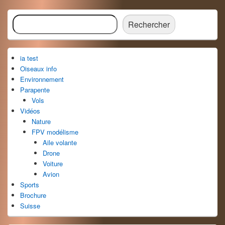
Zone
Rechercher
principale
Rechercher
de
widget
pour
ia test
la
barre
Oiseaux info
latérale
Environnement
Parapente
Vols
Vidéos
Nature
FPV modélisme
Aile volante
Drone
Voiture
Avion
Sports
Brochure
Suisse