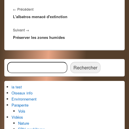
Navigation
de
Article
←
Précédent
l’article
L'albatros menacé d'extinction
précédent :
Article
Suivant
→
Préserver les zones humides
suivant :
Zone
Rechercher
principale
Rechercher
de
widget
pour
ia test
la
barre
Oiseaux info
latérale
Environnement
Parapente
Vols
Vidéos
Nature