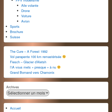
FPV modélisme
Aile volante
Drone
Voiture
Avion
Sports
Brochure
Suisse
The Cure – A Forest 1992
Vol parapente 100 km remastérisée
Fiesch – Glacier d’Aletsh
l’iA vous mets « presque » à nu
Grand Bornand vers Chamonix
Archives
Accueil