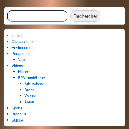
Zone
Rechercher
principale
Rechercher
de
widget
pour
ia test
la
barre
Oiseaux info
latérale
Environnement
Parapente
Vols
Vidéos
Nature
FPV modélisme
Aile volante
Drone
Voiture
Avion
Sports
Brochure
Suisse