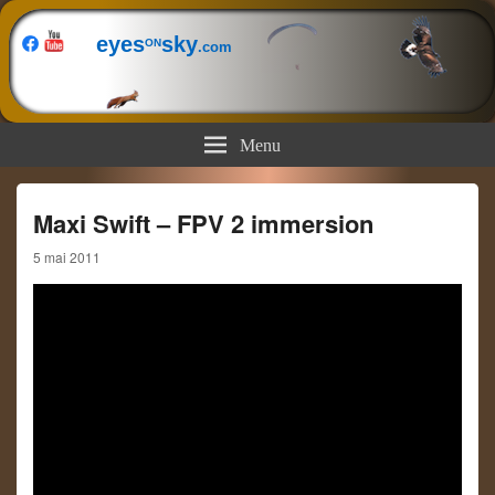
eyes
sky
ON
.com
Menu
Maxi Swift – FPV 2 immersion
5 mai 2011