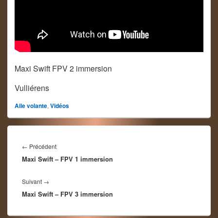
Maxi Swift FPV 2 immersion
Vulliérens
Aile volante
,
Vidéos
Navigation
de
Article
←
Précédent
l’article
Maxi Swift – FPV 1 immersion
précédent :
Article
Suivant
→
Maxi Swift – FPV 3 immersion
suivant :