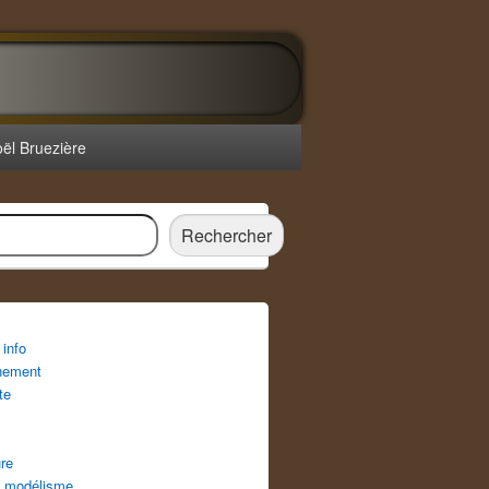
oël Bruezière
r
Rechercher
info
nement
te
re
 modélisme