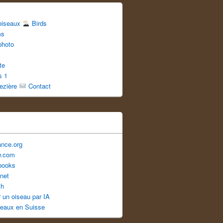
 oiseaux
Birds
ms
photo
te
s 1
uezière
Contact
ance.org
w.com
books
net
ch
er un oiseau par IA
seaux en Suisse