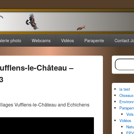
lerie photo
Webcams
Vidéos
Parapente
Contact J
Zone
Recherche
principale
ufflens-le-Château –
de
widget
3
pour
la
ia test
barre
Oiseaux 
latérale
Environ
llages Vufflens-le-Château and Echichens
Parapen
Vols
Vidéos
Natu
FPV