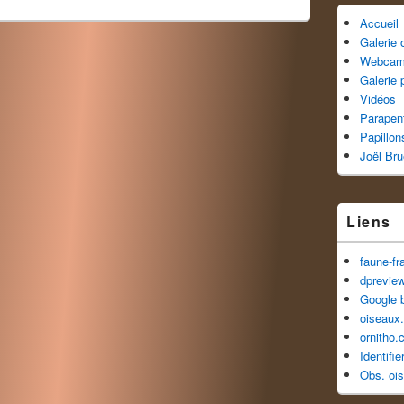
Accueil
Galerie
Webca
Galerie 
Vidéos
Parapen
Papillon
Joël Br
Liens
faune-fr
dprevie
Google 
oiseaux.
ornitho.
Identifi
Obs. oi