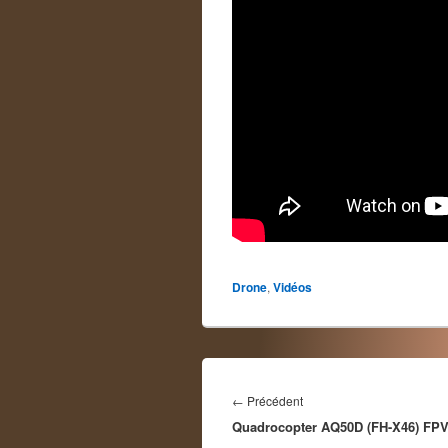
Drone
,
Vidéos
Navigation
de
Article
←
Précédent
l’article
Quadrocopter AQ50D (FH-X46) FPV
précédent :