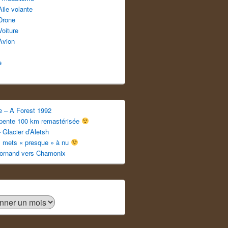
Aile volante
Drone
Voiture
Avion
e
e – A Forest 1992
apente 100 km remastérisée
 Glacier d’Aletsh
s mets « presque » à nu
ornand vers Chamonix