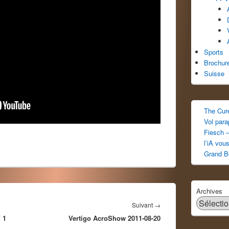
Sports
Brochur
Suisse
The Cur
Vol par
Fiesch –
l’iA vou
Grand B
Archives
Article
Suivant
→
 1
Vertigo AcroShow 2011-08-20
suivant :