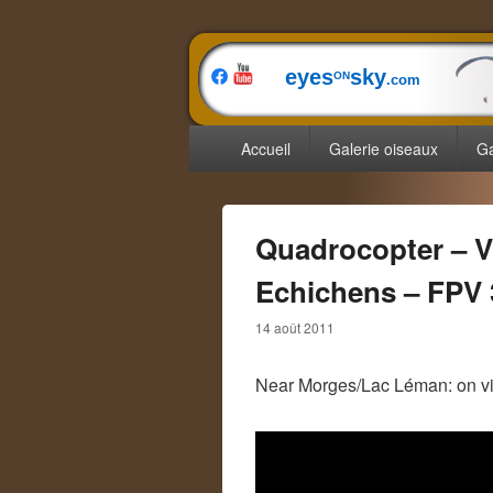
eyes
sky
ON
.com
Menu
Accueil
Galerie oiseaux
Ga
principal
Quadrocopter – V
Echichens – FPV 
14 août 2011
Near Morges/Lac Léman: on vi