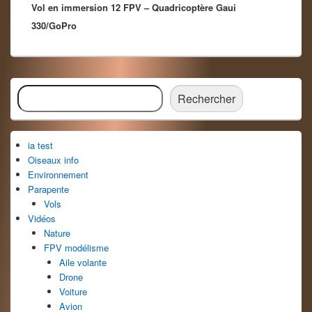
Vol en immersion 12 FPV – Quadricoptère Gaui
suivant :
330/GoPro
Zone
Rechercher
principale
Rechercher
de
widget
pour
ia test
la
barre
Oiseaux info
latérale
Environnement
Parapente
Vols
Vidéos
Nature
FPV modélisme
Aile volante
Drone
Voiture
Avion