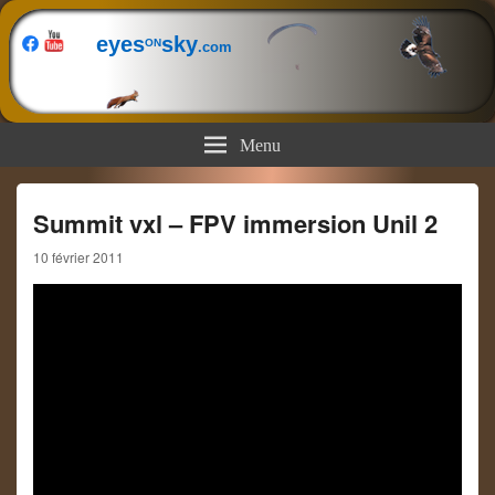
eyes
sky
ON
.com
Menu
Summit vxl – FPV immersion Unil 2
10 février 2011