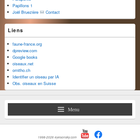
Papillons 1
Joël Bruezière
Contact
Liens
faune-france.org
dpreview.com
Google books
oiseaux.net
ornitho.ch
Identifier un oiseau par IA
Obs. oiseaux en Suisse
Menu
1998-2026 eyesonsky.com