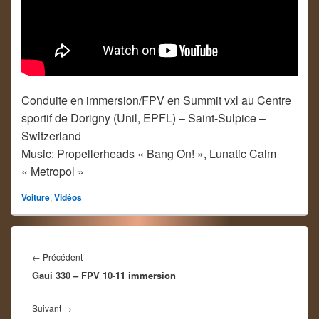
Conduite en immersion/FPV en Summit vxl au Centre
sportif de Dorigny (Unil, EPFL) – Saint-Sulpice –
Switzerland
Music: Propellerheads « Bang On! », Lunatic Calm
« Metropol »
Voiture
,
Vidéos
Navigation
de
Article
←
Précédent
l’article
Gaui 330 – FPV 10-11 immersion
précédent :
Article
Suivant
→