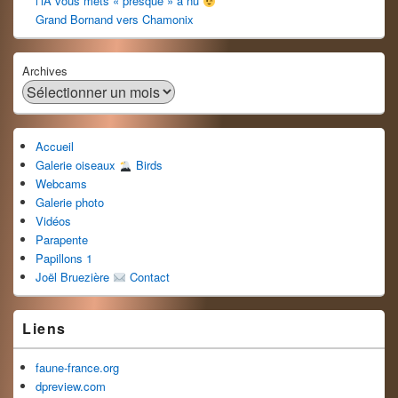
l’iA vous mets « presque » à nu
Grand Bornand vers Chamonix
Archives
Accueil
Galerie oiseaux
Birds
Webcams
Galerie photo
Vidéos
Parapente
Papillons 1
Joël Bruezière
Contact
Liens
faune-france.org
dpreview.com