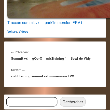
Traxxas summit vxl – park’immersion FPV1
Voiture
,
Vidéos
Navigation
de
Article
←
Précédent
l’article
Summit vxl – gOprO – mixTraining 1 – Bowl de Vidy
précédent :
Article
Suivant
→
cold training summit vxl immersion- FPV
suivant :
Zone
Rechercher
principale
Rechercher
de
widget