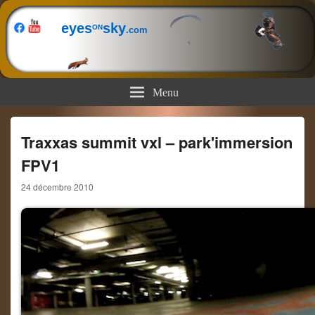
eyes
sky
ON
.com
Menu
Traxxas summit vxl – park'immersion
FPV1
24 décembre 2010