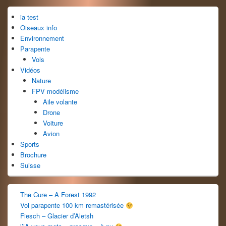
pour
ia test
la
barre
Oiseaux info
latérale
Environnement
Parapente
Vols
Vidéos
Nature
FPV modélisme
Aile volante
Drone
Voiture
Avion
Sports
Brochure
Suisse
The Cure – A Forest 1992
Vol parapente 100 km remastérisée
Fiesch – Glacier d’Aletsh