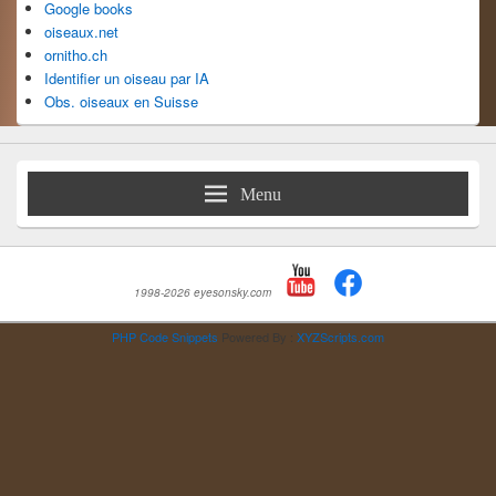
Google books
oiseaux.net
ornitho.ch
Identifier un oiseau par IA
Obs. oiseaux en Suisse
Menu
1998-2026 eyesonsky.com
PHP Code Snippets
Powered By :
XYZScripts.com