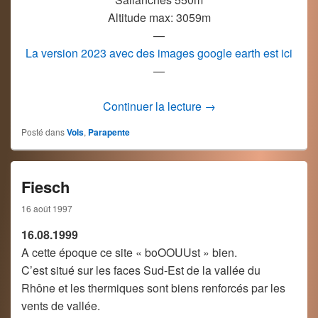
Altitude max: 3059m
—
La version 2023 avec des images google earth est ici
—
Le Grand Bornand – C
Continuer la lecture
→
Posté dans
Vols
,
Parapente
Fiesch
16 août 1997
16.08.1999
A cette époque ce site « boOOUUst » bien.
C’est situé sur les faces Sud-Est de la vallée du
Rhône et les thermiques sont biens renforcés par les
vents de vallée.