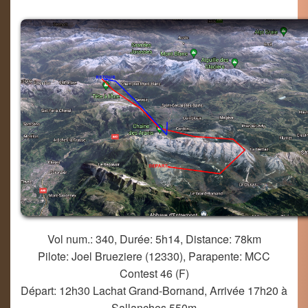
Vol num.: 340, Durée: 5h14, Distance: 78km
Pilote: Joel Brueziere (12330), Parapente: MCC
Contest 46 (F)
Départ: 12h30 Lachat Grand-Bornand, Arrivée 17h20 à
Sallanches 550m