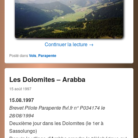
Nauders – Autriche du
Continuer la lecture
→
Posté dans
Vols
,
Parapente
Les Dolomites – Arabba
15 août 1997
15.08.1997
Brevet Pilote Parapente ffvl.fr n° P034174 le
28/08/1994
Deuxième jour dans les Dolomites (le 1er à
Sassolungo)