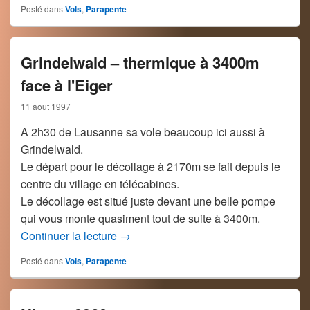
Posté dans
Vols
,
Parapente
Grindelwald – thermique à 3400m
face à l'Eiger
11 août 1997
A 2h30 de Lausanne sa vole beaucoup ici aussi à
Grindelwald.
Le départ pour le décollage à 2170m se fait depuis le
centre du village en télécabines.
Le décollage est situé juste devant une belle pompe
qui vous monte quasiment tout de suite à 3400m.
Grindelwald – thermique à 3400m face 
Continuer la lecture
→
Posté dans
Vols
,
Parapente