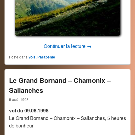
Rochers de Naye 204
Continuer la lecture
→
Posté dans
Vols
,
Parapente
Le Grand Bornand – Chamonix –
Sallanches
9 août 1998
vol du 09.08.1998
Le Grand Bornand – Chamonix – Sallanches, 5 heures
de bonheur