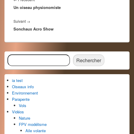
l’article
Un oiseau physionomiste
précédent :
Article
Suivant
→
Sonchaux Acro Show
suivant :
Zone
Rechercher
principale
Rechercher
de
widget
pour
ia test
la
barre
Oiseaux info
latérale
Environnement
Parapente
Vols
Vidéos
Nature
FPV modélisme
Aile volante