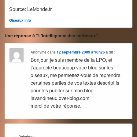
Source: LeMonde.fr
Oiseaux info
Une réponse à “L'intelligence des corbeaux”
Anonyme
dans
12 septembre 2009 à 10h26
a dit :
Bonjour, je suis membre de la LPO, et
j’apprécie beaucoup votre blog sur les
oiseaux, me permettez-vous de reprendre
certaines parties de vos textes descriptifs
pour les publier sur mon blog
lavandine60.over-blog.com
merci de votre réponse.
Navigation
de
Article
←
Précédent